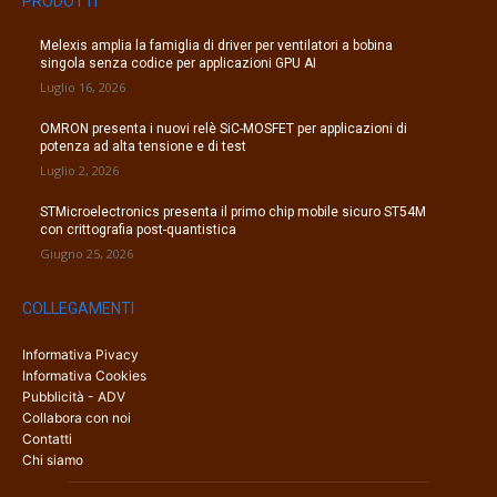
PRODOTTI
Melexis amplia la famiglia di driver per ventilatori a bobina
singola senza codice per applicazioni GPU AI
Luglio 16, 2026
OMRON presenta i nuovi relè SiC-MOSFET per applicazioni di
potenza ad alta tensione e di test
Luglio 2, 2026
STMicroelectronics presenta il primo chip mobile sicuro ST54M
con crittografia post-quantistica
Giugno 25, 2026
COLLEGAMENTI
Informativa Pivacy
Informativa Cookies
Pubblicità - ADV
Collabora con noi
Contatti
Chi siamo