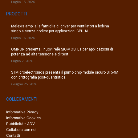
Luglio 15, 2026
PRODOTTI
Melexis amplia la famiglia di driver per ventilatori a bobina
singola senza codice per applicazioni GPU AI
Luglio 16, 2026
OMRON presenta i nuovi relè SiC-MOSFET per applicazioni di
potenza ad alta tensione e di test
Luglio 2, 2026
STMicroelectronics presenta il primo chip mobile sicuro ST54M
con crittografia post-quantistica
Giugno 25, 2026
COLLEGAMENTI
Informativa Pivacy
Informativa Cookies
Pubblicità - ADV
Collabora con noi
Contatti