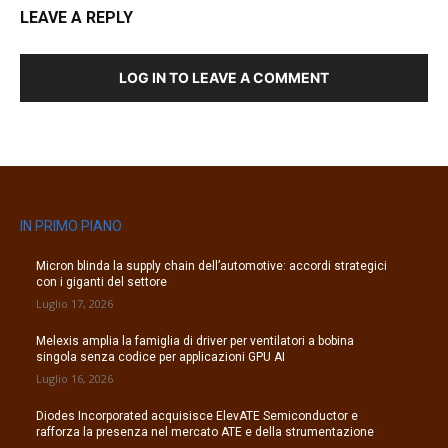
LEAVE A REPLY
LOG IN TO LEAVE A COMMENT
IN PRIMO PIANO
Micron blinda la supply chain dell’automotive: accordi strategici
con i giganti del settore
Luglio 17, 2026
Melexis amplia la famiglia di driver per ventilatori a bobina
singola senza codice per applicazioni GPU AI
Luglio 16, 2026
Diodes Incorporated acquisisce ElevATE Semiconductor e
rafforza la presenza nel mercato ATE e della strumentazione