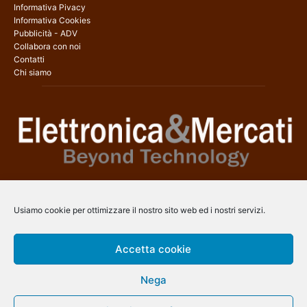
Informativa Pivacy
Informativa Cookies
Pubblicità - ADV
Collabora con noi
Contatti
Chi siamo
Elettronica & Mercati è il sito web dedicato a tutti gli aspetti
dell’elettronica professionale e dell’industria dei semiconduttori, con
Usiamo cookie per ottimizzare il nostro sito web ed i nostri servizi.
una copertura a 360° che coinvolge tecnologie, prodotti, mercati e
aziende.
Accetta cookie
Contatti:
info@arscommunication.it
Nega
SEGUICI