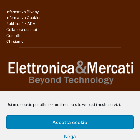
Informativa Pivacy
Informativa Cookies
Pubblicità - ADV
Collabora con noi
Contatti
Chi siamo
Elettronica & Mercati è il sito web dedicato a tutti gli aspetti
dell’elettronica professionale e dell’industria dei semiconduttori, con
Usiamo cookie per ottimizzare il nostro sito web ed i nostri servizi.
una copertura a 360° che coinvolge tecnologie, prodotti, mercati e
aziende.
Accetta cookie
Contatti:
info@arscommunication.it
Nega
SEGUICI