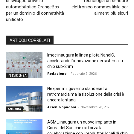
di sviluppo di livello
Tecnologia un sensore
automobilistico OrangeBox
elettronico commestibile per
per un dominio di connettività
alimenti più sicuri
unificato
ARTICOLI CORRELATI
Imec inaugura la linea pilota NanoIC,
accelerando l’innovazione nei sistemi su
chip sub-2nm
Redazione
-
Febbraio 9, 2026
IN EVIDENZA
Nexperia: il governo olandese fa
retromarcia ma la risoluzione della crisi è
ancora lontana
Arsenio Spadoni
-
Novembre 20, 2025
Attualità
ASML inaugura un nuovo impianto in
Corea del Sud che rafforza la
collaborazione con i produttori locali di chip