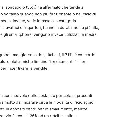
i al sondaggio (55%) ha affermato che tende a
ico soltanto quando non più funzionante o nel caso di
edia, invece, varia in base alla categoria
 lavatrici o frigoriferi, hanno la durata media più alta,
come gli smartphone, vengono invece utilizzati in media
rande maggioranza degli italiani, il 71%, è concorde
ature elettroniche limitino “forzatamente” il loro
per incentivare le vendite.
i sia consapevole delle sostanze pericolose presenti
ora molto da imparare circa le modalità di riciclaggio:
tti in appositi centri per lo smaltimento, mentre
gozio fisico e il 26% ad un retailer online.