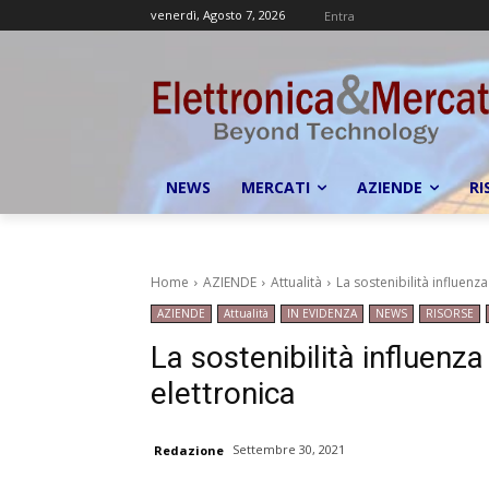
venerdì, Agosto 7, 2026
Entra
NEWS
MERCATI
AZIENDE
RI
Home
AZIENDE
Attualità
La sostenibilità influenza
AZIENDE
Attualità
IN EVIDENZA
NEWS
RISORSE
La sostenibilità influenza
elettronica
Settembre 30, 2021
Redazione