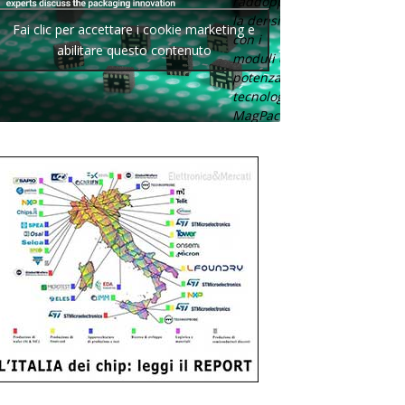
raddoppia
la densità
Fai clic per accettare i cookie marketing e
con i
abilitare questo contenuto
moduli di
potenza con
tecnologia
MagPack.