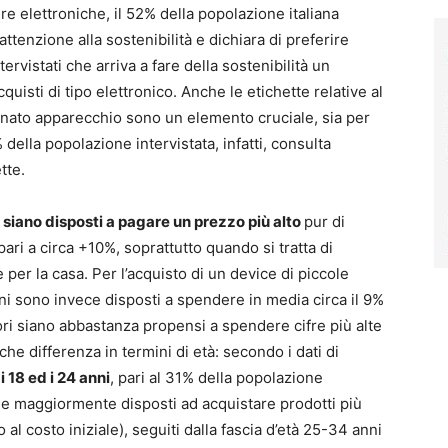
re elettroniche, il 52% della popolazione italiana
ttenzione alla sostenibilità e dichiara di preferire
tervistati che arriva a fare della sostenibilità un
isti di tipo elettronico. Anche le etichette relative al
minato apparecchio sono un elemento cruciale, sia per
9% della popolazione intervistata, infatti, consulta
tte.
ni siano disposti a pagare un prezzo più alto
pur di
ari a circa +10%, soprattutto quando si tratta di
per la casa. Per l’acquisto di un device di piccole
ni sono invece disposti a spendere in media circa il 9%
i siano abbastanza propensi a spendere cifre più alte
che differenza in termini di età: secondo i dati di
i 18 ed i 24 anni
, pari al 31% della popolazione
ica e maggiormente disposti ad acquistare prodotti più
 al costo iniziale), seguiti dalla fascia d’età 25-34 anni