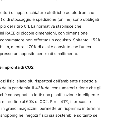
ditori di apparecchiature elettriche ed elettroniche
si) o di stoccaggio e spedizione (online) sono obbligati
io del ritiro 0:1. La normativa stabilisce che il
to dei RAEE di piccole dimensioni, con dimensione
consumatore non effettua un acquisto. Soltanto il 52%
bilità, mentre il 79% di essi è convinto che l’unica
ivi presso un apposito centro di smaltimento.
 e impronta di CO2
zi fisici siano più rispettosi dell’ambiente rispetto a
o della pandemia. Il 43% dei consumatori ritiene che gli
ché consegnati in lotti: una pianificazione intelligente
armiare fino al 60% di CO2. Per il 41%, il processo
 in grandi magazzini, permette un risparmio in termini
o shopping nei negozi fisici sia sostenibile soltanto se