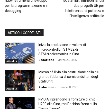
nuovi strumenti di sviluppo
sostenibili: Infineon lancia
per la programmazione e il
due progetti UE per
debugging
l’elettronica di potenza e
l’intelligenza artificiale
ARTICOLI CORRELATI
Inizia la produzione in volumi di
microcontrollori STM32 di
STMicroelectronics in Cina
Redazione
-
Marzo 23, 2026
Attualità
Micron dà il via alla costruzione della più
grande fabbrica di semiconduttori degli
Stati Uniti
Redazione
-
Gennaio 8, 2026
Attualità
NVIDIA: riprendono le forniture di chip
H200 alla Cina, ma Pechino frena sulla
“tassa Trump”