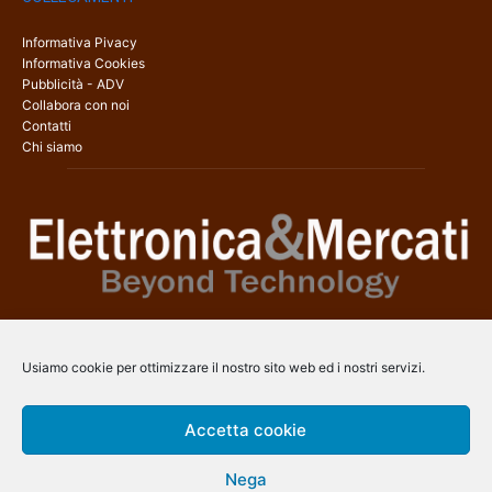
Informativa Pivacy
Informativa Cookies
Pubblicità - ADV
Collabora con noi
Contatti
Chi siamo
Elettronica & Mercati è il sito web dedicato a tutti gli aspetti
dell’elettronica professionale e dell’industria dei semiconduttori, con
Usiamo cookie per ottimizzare il nostro sito web ed i nostri servizi.
una copertura a 360° che coinvolge tecnologie, prodotti, mercati e
aziende.
Accetta cookie
Contatti:
info@arscommunication.it
Nega
SEGUICI