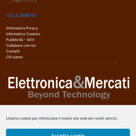
Giugno 25, 2026
COLLEGAMENTI
Informativa Pivacy
Informativa Cookies
Pubblicità - ADV
Collabora con noi
Contatti
Chi siamo
Elettronica & Mercati è il sito web dedicato a tutti gli aspetti
dell’elettronica professionale e dell’industria dei semiconduttori, con
Usiamo cookie per ottimizzare il nostro sito web ed i nostri servizi.
una copertura a 360° che coinvolge tecnologie, prodotti, mercati e
aziende.
Accetta cookie