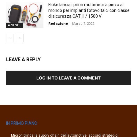
Fluke lancia i primi multimetri a pinza al
mondo per impianti fotovoltaici con classe
di sicurezza CAT III / 1500 V
Redazione
-
Marzo 7, 2022
AZIENDE
LEAVE A REPLY
LOG IN TO LEAVE A COMMENT
IN PRIMO PIANO
Micron blinda la supply chain dell’automotive: accordi strategici