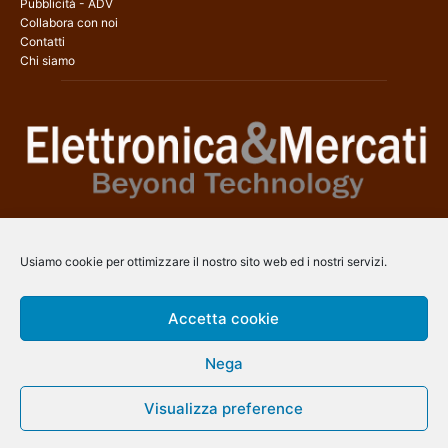
Pubblicità - ADV
Collabora con noi
Contatti
Chi siamo
Elettronica & Mercati è il sito web dedicato a tutti gli aspetti
dell’elettronica professionale e dell’industria dei semiconduttori, con
Usiamo cookie per ottimizzare il nostro sito web ed i nostri servizi.
una copertura a 360° che coinvolge tecnologie, prodotti, mercati e
aziende.
Accetta cookie
Contatti:
info@arscommunication.it
Nega
SEGUICI
Visualizza preference