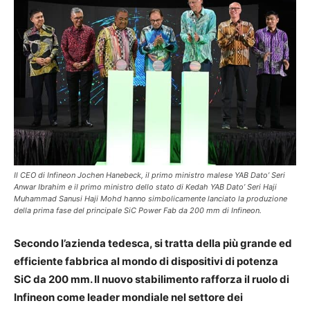
Il CEO di Infineon Jochen Hanebeck, il primo ministro malese YAB Dato’ Seri
Anwar Ibrahim e il primo ministro dello stato di Kedah YAB Dato’ Seri Haji
Muhammad Sanusi Haji Mohd hanno simbolicamente lanciato la produzione
della prima fase del principale SiC Power Fab da 200 mm di Infineon.
Secondo l’azienda tedesca, si tratta della più grande ed
efficiente fabbrica al mondo di dispositivi di potenza
SiC da 200 mm. Il nuovo stabilimento rafforza il ruolo di
Infineon come leader mondiale nel settore dei