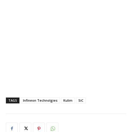
TAGS
Infineon Technolgies
Kulim
SiC