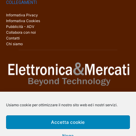
COLLEGAMENTI
Informativa Pivacy
Informativa Cookies
Pubblicità - ADV
Collabora con noi
Contatti
Chi siamo
Elettronica & Mercati è il sito web dedicato a tutti gli aspetti
dell’elettronica professionale e dell’industria dei semiconduttori, con
Usiamo cookie per ottimizzare il nostro sito web ed i nostri servizi.
una copertura a 360° che coinvolge tecnologie, prodotti, mercati e
aziende.
Accetta cookie
Contatti:
info@arscommunication.it
Nega