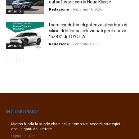
dal software con la Neue Klasse
Redazione
-
Febbraio 16, 2026
Attualità
I semiconduttori di potenza al carburo di
silicio di Infineon selezionati per il nuovo
“bZ4X” di TOYOTA
Redazione
-
Febbraio 9, 2026
Attualità
IN PRIMO PIANO
Micron blinda la supply chain dell’automotive: accordi strategici
con i giganti del settore
Luglio 17, 2026