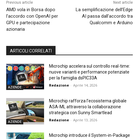
Previous article
Next article
AMD vola in Borsa dopo
La semplificazione dell’Edge
l’accordo con OpenAI per
AI passa dall’accordo tra
GPU e partecipazione
Qualcomm e Arduino
azionaria
ARTICOLI CORRELATI
Microchip accelera sul controllo real-time:
nuove varianti e performance potenziate
per la famiglia dsPIC33A
Redazione
-
Aprile 14, 2026
AZIENDE
Microchip rafforza l’ecosistema globale
ASA-ML attraverso la collaborazione
strategica con Sunny Smartlead
Redazione
-
Aprile 13, 2026
AZIENDE
Microchip introduce il System-in-Package