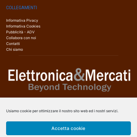
COLLEGAMENTI
Informativa Pivacy
Informativa Cookies
Pubblicità - ADV
Collabora con noi
Contatti
Chi siamo
Elettronica & Mercati è il sito web dedicato a tutti gli aspetti
dell’elettronica professionale e dell’industria dei semiconduttori, con
Usiamo cookie per ottimizzare il nostro sito web ed i nostri servizi.
una copertura a 360° che coinvolge tecnologie, prodotti, mercati e
aziende.
Accetta cookie
Contatti:
info@arscommunication.it