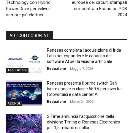
Technology con Hybrid
europea dei circuiti stampati
Power Drive per velivoli
si incontra a Focus on PCB
sempre più elettrici
2024
ARTICOLI CORRELATI
Renesas completa l’acquisizione di Irida
Labs per espandere le capacità del
software AI per la visione artificiale
Redazione
-
Maggio 7, 2026
Acquisizioni
Renesas presenta il primo switch GaN
bidirezionale in classe 650 V per inverter
fotovoltaici e data center AI
Redazione
-
Marzo 24, 2026
AZIENDE
SiTime annuncia l’acquisizione della
divisione Timing di Renesas Electronics
per 1,5 miliardi di dollari