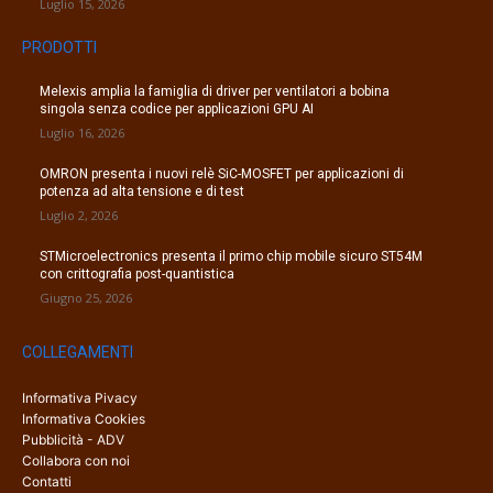
Luglio 15, 2026
PRODOTTI
Melexis amplia la famiglia di driver per ventilatori a bobina
singola senza codice per applicazioni GPU AI
Luglio 16, 2026
OMRON presenta i nuovi relè SiC-MOSFET per applicazioni di
potenza ad alta tensione e di test
Luglio 2, 2026
STMicroelectronics presenta il primo chip mobile sicuro ST54M
con crittografia post-quantistica
Giugno 25, 2026
COLLEGAMENTI
Informativa Pivacy
Informativa Cookies
Pubblicità - ADV
Collabora con noi
Contatti