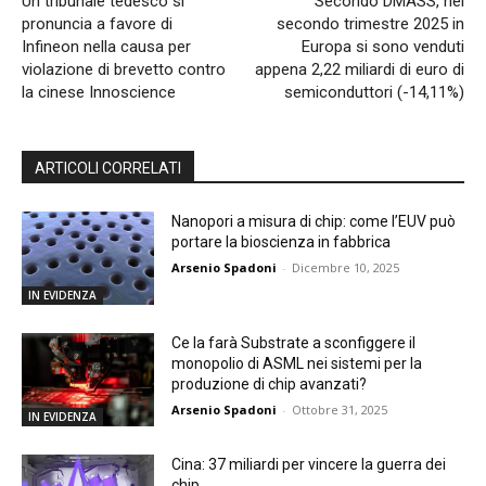
Un tribunale tedesco si
Secondo DMASS, nel
pronuncia a favore di
secondo trimestre 2025 in
Infineon nella causa per
Europa si sono venduti
violazione di brevetto contro
appena 2,22 miliardi di euro di
la cinese Innoscience
semiconduttori (-14,11%)
ARTICOLI CORRELATI
Nanopori a misura di chip: come l’EUV può
portare la bioscienza in fabbrica
Arsenio Spadoni
-
Dicembre 10, 2025
IN EVIDENZA
Ce la farà Substrate a sconfiggere il
monopolio di ASML nei sistemi per la
produzione di chip avanzati?
Arsenio Spadoni
-
Ottobre 31, 2025
IN EVIDENZA
Cina: 37 miliardi per vincere la guerra dei
chip