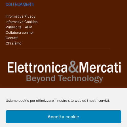
COLLEGAMENTI
Informativa Pivacy
Informativa Cookies
Pubblicità - ADV
Collabora con noi
Contatti
Chi siamo
Elettronica & Mercati è il sito web dedicato a tutti gli aspetti
dell’elettronica professionale e dell’industria dei semiconduttori, con
Usiamo cookie per ottimizzare il nostro sito web ed i nostri servizi.
una copertura a 360° che coinvolge tecnologie, prodotti, mercati e
aziende.
Accetta cookie
Contatti:
info@arscommunication.it