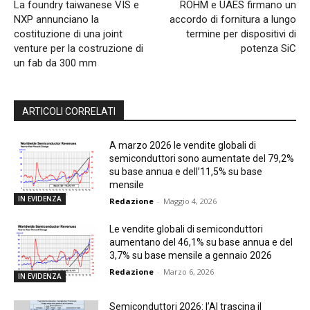
La foundry taiwanese VIS e
ROHM e UAES firmano un
NXP annunciano la
accordo di fornitura a lungo
costituzione di una joint
termine per dispositivi di
venture per la costruzione di
potenza SiC
un fab da 300 mm
ARTICOLI CORRELATI
A marzo 2026 le vendite globali di
semiconduttori sono aumentate del 79,2%
su base annua e dell’11,5% su base
mensile
IN EVIDENZA
Redazione
-
Maggio 4, 2026
Le vendite globali di semiconduttori
aumentano del 46,1% su base annua e del
3,7% su base mensile a gennaio 2026
Redazione
-
Marzo 6, 2026
IN EVIDENZA
Semiconduttori 2026: l’AI trascina il