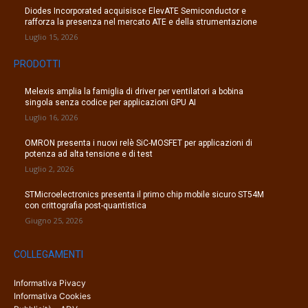
Diodes Incorporated acquisisce ElevATE Semiconductor e
rafforza la presenza nel mercato ATE e della strumentazione
Luglio 15, 2026
PRODOTTI
Melexis amplia la famiglia di driver per ventilatori a bobina
singola senza codice per applicazioni GPU AI
Luglio 16, 2026
OMRON presenta i nuovi relè SiC-MOSFET per applicazioni di
potenza ad alta tensione e di test
Luglio 2, 2026
STMicroelectronics presenta il primo chip mobile sicuro ST54M
con crittografia post-quantistica
Giugno 25, 2026
COLLEGAMENTI
Informativa Pivacy
Informativa Cookies