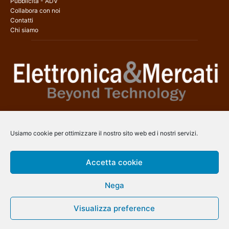
Pubblicità - ADV
Collabora con noi
Contatti
Chi siamo
Elettronica & Mercati è il sito web dedicato a tutti gli aspetti
dell’elettronica professionale e dell’industria dei semiconduttori, con
Usiamo cookie per ottimizzare il nostro sito web ed i nostri servizi.
una copertura a 360° che coinvolge tecnologie, prodotti, mercati e
aziende.
Accetta cookie
Contatti:
info@arscommunication.it
Nega
SEGUICI
Visualizza preference