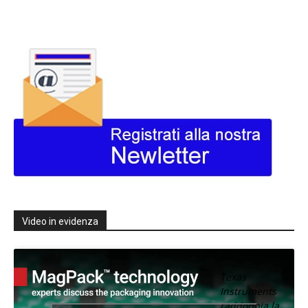
Video in evidenza
Texas
Instruments
raddoppia la