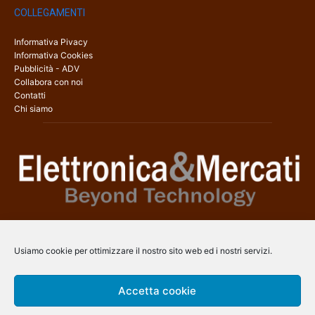
COLLEGAMENTI
Informativa Pivacy
Informativa Cookies
Pubblicità - ADV
Collabora con noi
Contatti
Chi siamo
Elettronica & Mercati è il sito web dedicato a tutti gli aspetti
dell’elettronica professionale e dell’industria dei semiconduttori, con
Usiamo cookie per ottimizzare il nostro sito web ed i nostri servizi.
una copertura a 360° che coinvolge tecnologie, prodotti, mercati e
aziende.
Accetta cookie
Contatti:
info@arscommunication.it