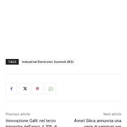
TAGS
Industrial Electronic Summit (IES)
Previous article
Next article
Innovazione GaN: nel terzo
Avnet Silica annuncia una
trimestre dell’anno, il 70% di
serie di seminari per