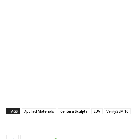
TAGS
Applied Materials
Centura Sculpta
EUV
VeritySEM 10