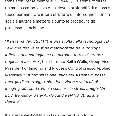
transistor. Per le memorie 3D NAND, il sistema fornisce
un ampio campo visivo e un’elevata profondità di messa a
fuoco per misurare intere strutture di interconnessione a
scala e aiutare a mettere a punto le procedure del
processo di incisione.
“
Il sistema VeritySEM 10 è una svolta nella tecnologia CD-
SEM che risolve le sfide metrologiche delle principali
inflessioni tecnologiche che daranno forma al settore
negli anni a venire
“, ha affermato
Keith Wells
, Group Vice
President of Imaging and Process Control presso Applied
Materials. “
La combinazione unica del sistema di bassa
energia di atterraggio, alta risoluzione e velocità di
imaging più rapida aiuta a spianare la strada a High-NA
EUV, transistor Gate-All-Around e NAND 3D ad alta
densità”.
Il sistema VeritySEM 10 sta riscuotendo un forte