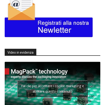
Video in evidenza
Texas
Instruments
raddoppia la
Fai clic per accettare i cookie marketing e
densità con i
moduli di
abilitare questo contenuto
potenza con
tecnologia