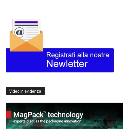
Video in evidenza
Texas
Instruments
raddoppia la