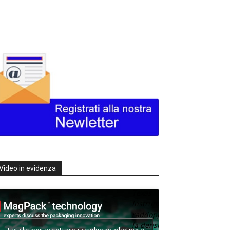
Video in evidenza
Texas
Instruments
raddoppia
la densità