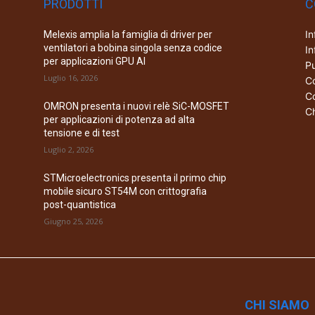
PRODOTTI
C
In
Melexis amplia la famiglia di driver per
ventilatori a bobina singola senza codice
In
per applicazioni GPU AI
Pu
Luglio 16, 2026
Co
Co
OMRON presenta i nuovi relè SiC-MOSFET
Ch
per applicazioni di potenza ad alta
tensione e di test
Luglio 2, 2026
STMicroelectronics presenta il primo chip
mobile sicuro ST54M con crittografia
post-quantistica
Giugno 25, 2026
CHI SIAMO