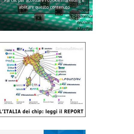
Fai clic per accettare i cookie marketing e
con i
abilitare questo contenuto
moduli di
potenza con
tecnologia
MagPack.