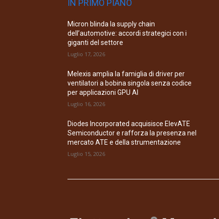
IN PRIMO PIANO
Micron blinda la supply chain
dell’automotive: accordi strategici con i
giganti del settore
Luglio 17, 2026
Melexis amplia la famiglia di driver per
ventilatori a bobina singola senza codice
per applicazioni GPU AI
Luglio 16, 2026
Diodes Incorporated acquisisce ElevATE
Semiconductor e rafforza la presenza nel
mercato ATE e della strumentazione
Luglio 15, 2026