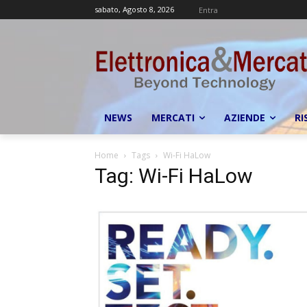
sabato, Agosto 8, 2026
Entra
NEWS
MERCATI
AZIENDE
RI
Home
Tags
Wi-Fi HaLow
Tag: Wi-Fi HaLow