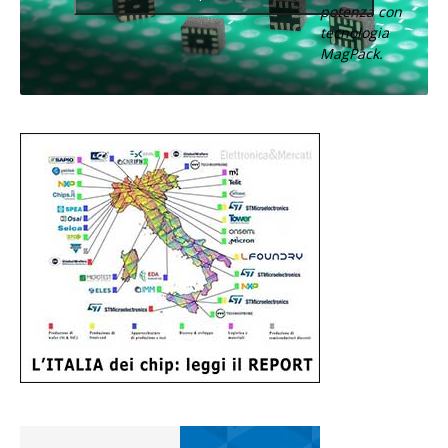
potenza con
tecnologia
MagPack.