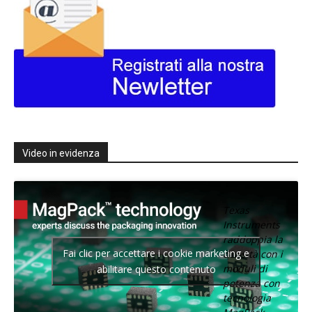
Video in evidenza
Texas
Instruments
raddoppia la
Fai clic per accettare i cookie marketing e
densità con i
moduli di
abilitare questo contenuto
potenza con
tecnologia