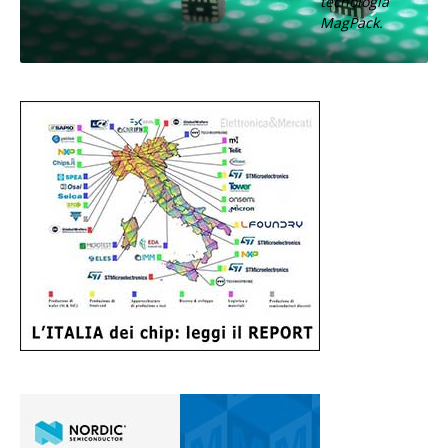
tecnologia
MagPack.