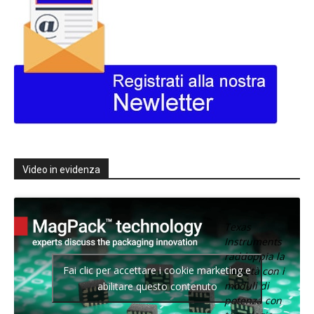
Video in evidenza
Texas
Instruments
raddoppia la
Fai clic per accettare i cookie marketing e
densità con i
moduli di
abilitare questo contenuto
potenza con