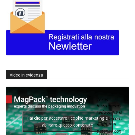
Video in evidenza
Texas
Instruments
raddoppia la
Fai clic per accettare i cookie marketing e
densità con i
moduli di
abilitare questo contenuto
potenza con