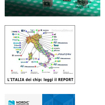
tecnologia
MagPack.