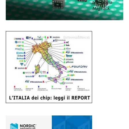
tecnologia
MagPack.