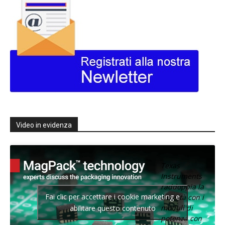
Video in evidenza
Texas
Instruments
raddoppia la
Fai clic per accettare i cookie marketing e
densità con i
moduli di
abilitare questo contenuto
potenza con