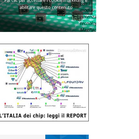
Fai clic per accettare i cookie marketing e
con i
abilitare questo contenuto
moduli di
potenza con
tecnologia
MagPack.