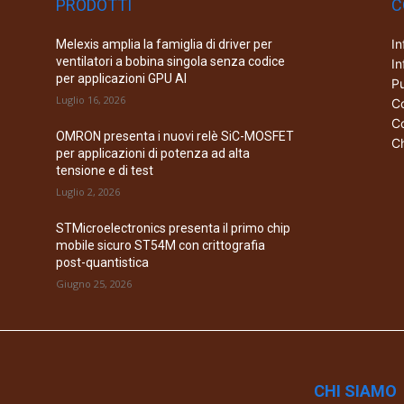
PRODOTTI
C
In
Melexis amplia la famiglia di driver per
ventilatori a bobina singola senza codice
In
per applicazioni GPU AI
Pu
Luglio 16, 2026
Co
Co
OMRON presenta i nuovi relè SiC-MOSFET
Ch
per applicazioni di potenza ad alta
tensione e di test
Luglio 2, 2026
STMicroelectronics presenta il primo chip
mobile sicuro ST54M con crittografia
post-quantistica
Giugno 25, 2026
CHI SIAMO