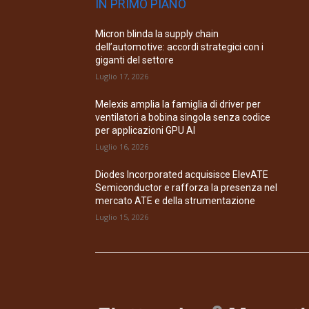
IN PRIMO PIANO
Micron blinda la supply chain
dell’automotive: accordi strategici con i
giganti del settore
Luglio 17, 2026
Melexis amplia la famiglia di driver per
ventilatori a bobina singola senza codice
per applicazioni GPU AI
Luglio 16, 2026
Diodes Incorporated acquisisce ElevATE
Semiconductor e rafforza la presenza nel
mercato ATE e della strumentazione
Luglio 15, 2026