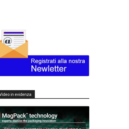
Video in evidenza
Texas
Instruments
raddoppia
la densità