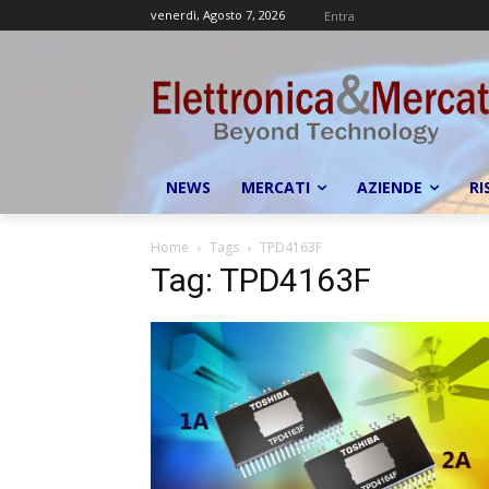
venerdì, Agosto 7, 2026
Entra
NEWS
MERCATI
AZIENDE
RI
Home
Tags
TPD4163F
Tag: TPD4163F