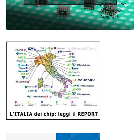
potenza con
tecnologia
MagPack.