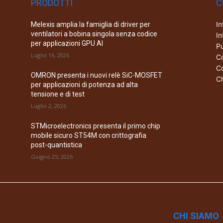
PRODOTTI
C
In
Melexis amplia la famiglia di driver per
ventilatori a bobina singola senza codice
In
per applicazioni GPU AI
Pu
Luglio 16, 2026
Co
Co
OMRON presenta i nuovi relè SiC-MOSFET
Ch
per applicazioni di potenza ad alta
tensione e di test
Luglio 2, 2026
STMicroelectronics presenta il primo chip
mobile sicuro ST54M con crittografia
post-quantistica
Giugno 25, 2026
CHI SIAMO