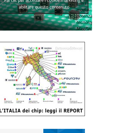
Fai clic per accettare i cookie marketing e
con i
abilitare questo contenuto
moduli di
potenza con
tecnologia
MagPack.