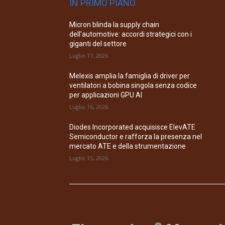
IN PRIMO PIANO
Micron blinda la supply chain
dell’automotive: accordi strategici con i
giganti del settore
Luglio 17, 2026
Melexis amplia la famiglia di driver per
ventilatori a bobina singola senza codice
per applicazioni GPU AI
Luglio 16, 2026
Diodes Incorporated acquisisce ElevATE
Semiconductor e rafforza la presenza nel
mercato ATE e della strumentazione
Luglio 15, 2026