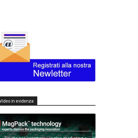
Video in evidenza
Texas
Instruments
raddoppia
la densità