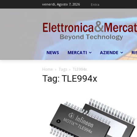
venerdì, Agosto 7, 2026
Entra
NEWS
MERCATI
AZIENDE
RI
Home
Tags
TLE994x
Tag: TLE994x