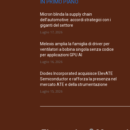
IN PRIMO PIANO
Micron blinda la supply chain
dell’automotive: accordi strategici con i
giganti del settore
Luglio 17, 2026
Melexis amplia la famiglia di driver per
ventilatori a bobina singola senza codice
per applicazioni GPU AI
Luglio 16, 2026
Diodes Incorporated acquisisce ElevATE
Semiconductor e rafforza la presenza nel
mercato ATE e della strumentazione
Luglio 15, 2026