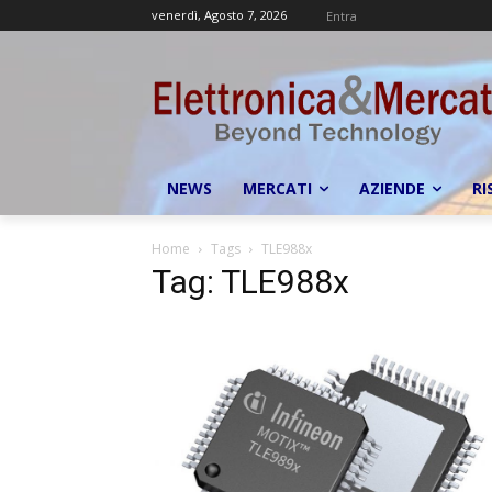
venerdì, Agosto 7, 2026
Entra
NEWS
MERCATI
AZIENDE
RI
Home
Tags
TLE988x
Tag: TLE988x