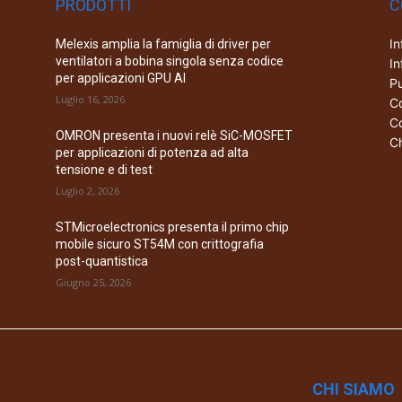
PRODOTTI
C
In
Melexis amplia la famiglia di driver per
ventilatori a bobina singola senza codice
In
per applicazioni GPU AI
Pu
Luglio 16, 2026
Co
Co
OMRON presenta i nuovi relè SiC-MOSFET
Ch
per applicazioni di potenza ad alta
tensione e di test
Luglio 2, 2026
STMicroelectronics presenta il primo chip
mobile sicuro ST54M con crittografia
post-quantistica
Giugno 25, 2026
CHI SIAMO