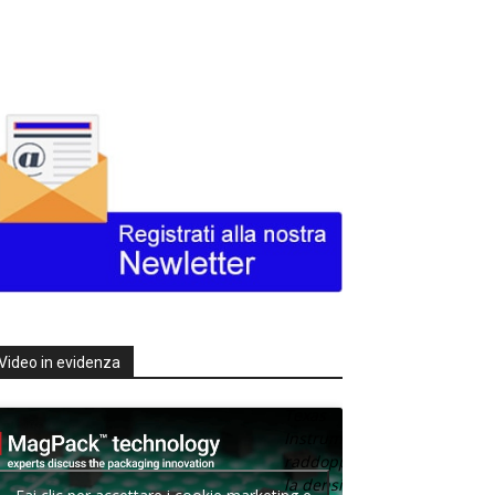
Video in evidenza
Texas
Instruments
raddoppia
la densità