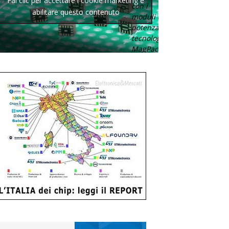
Fai clic per accettare i cookie marketing e
con i
abilitare questo contenuto
moduli di
potenza con
tecnologia
MagPack.