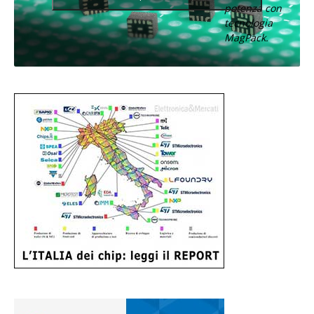
potenza con
tecnologia
MagPack.