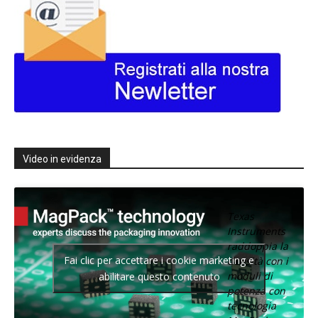
Video in evidenza
Texas
Instruments
raddoppia la
Fai clic per accettare i cookie marketing e
densità con i
moduli di
abilitare questo contenuto
potenza con
tecnologia