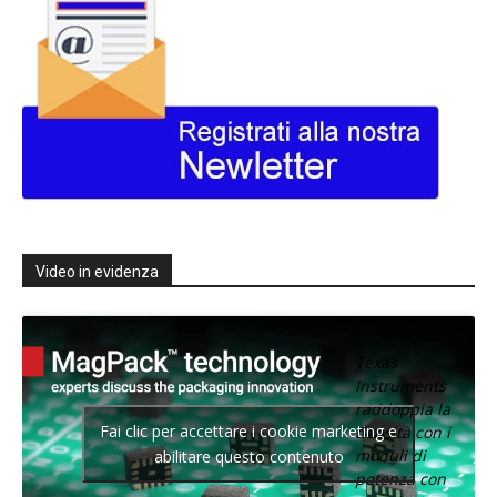
Video in evidenza
Texas
Instruments
raddoppia la
Fai clic per accettare i cookie marketing e
densità con i
moduli di
abilitare questo contenuto
potenza con