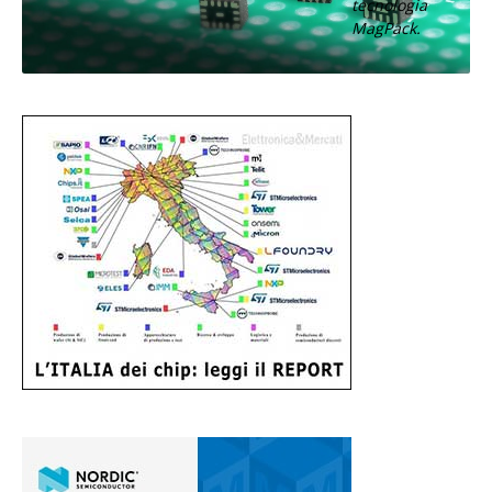
tecnologia
MagPack.