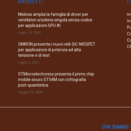
PRODOTTI
C
In
Melexis amplia la famiglia di driver per
ventilatori a bobina singola senza codice
In
per applicazioni GPU AI
Pu
Luglio 16, 2026
Co
Co
OMRON presenta i nuovi relè SiC-MOSFET
Ch
per applicazioni di potenza ad alta
tensione e di test
Luglio 2, 2026
STMicroelectronics presenta il primo chip
mobile sicuro ST54M con crittografia
post-quantistica
Giugno 25, 2026
CHI SIAMO