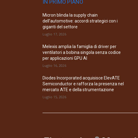
IN PRIMO PIANO
Micron blinda la supply chain
dell’automotive: accordi strategici con i
giganti del settore
Luglio 17, 2026
Melexis amplia la famiglia di driver per
ventilatori a bobina singola senza codice
per applicazioni GPU AI
Luglio 16, 2026
Diodes Incorporated acquisisce ElevATE
Semiconductor e rafforza la presenza nel
mercato ATE e della strumentazione
Luglio 15, 2026