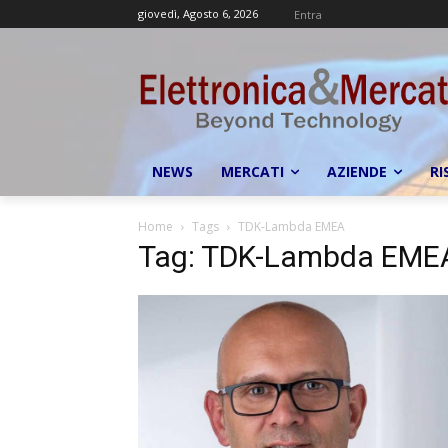
giovedì, Agosto 6, 2026
Entra
NEWS
MERCATI
AZIENDE
RI
Home
Tags
TDK-Lambda EMEA
Tag: TDK-Lambda EME