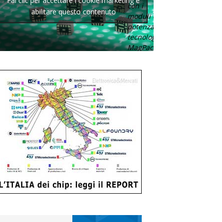
Fai clic per accettare i cookie marketing e
con i
abilitare questo contenuto
moduli di
potenza con
tecnologia
MagPack.