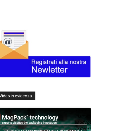
Video in evidenza
Texas
Instruments
raddoppia
la densità