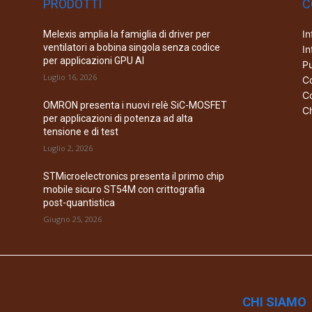
PRODOTTI
C
In
Melexis amplia la famiglia di driver per
ventilatori a bobina singola senza codice
In
per applicazioni GPU AI
Pu
Luglio 16, 2026
Co
Co
OMRON presenta i nuovi relè SiC-MOSFET
Ch
per applicazioni di potenza ad alta
tensione e di test
Luglio 2, 2026
STMicroelectronics presenta il primo chip
mobile sicuro ST54M con crittografia
post-quantistica
Giugno 25, 2026
CHI SIAMO