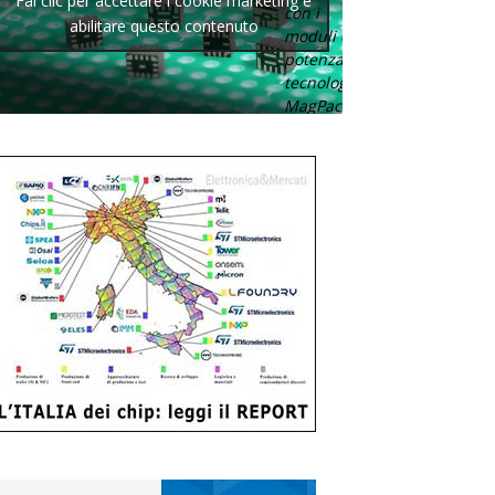
Fai clic per accettare i cookie marketing e
con i
abilitare questo contenuto
moduli di
potenza con
tecnologia
MagPack.