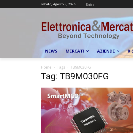
sabato, Agosto 8, 2026
Entra
NEWS
MERCATI
AZIENDE
RI
Home
Tags
TB9M030FG
Tag: TB9M030FG