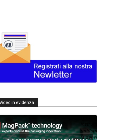
Video in evidenza
Texas
Instruments
raddoppia
la densità