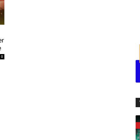
er
e
0