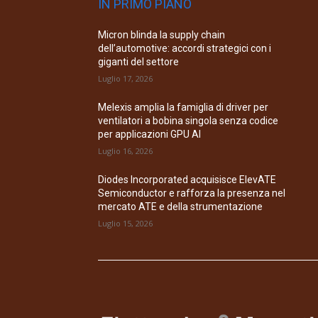
IN PRIMO PIANO
Micron blinda la supply chain
dell’automotive: accordi strategici con i
giganti del settore
Luglio 17, 2026
Melexis amplia la famiglia di driver per
ventilatori a bobina singola senza codice
per applicazioni GPU AI
Luglio 16, 2026
Diodes Incorporated acquisisce ElevATE
Semiconductor e rafforza la presenza nel
mercato ATE e della strumentazione
Luglio 15, 2026