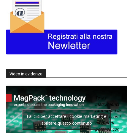
Video in evidenza
Texas
Instruments
raddoppia la
Fai clic per accettare i cookie marketing e
densità con i
moduli di
abilitare questo contenuto
potenza con