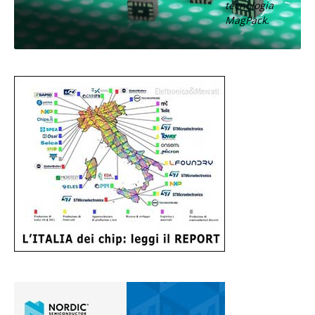
tecnologia
MagPack.