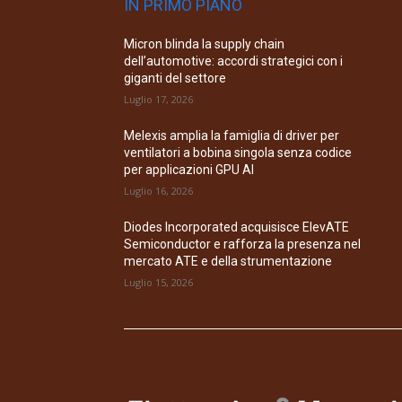
IN PRIMO PIANO
Micron blinda la supply chain
dell’automotive: accordi strategici con i
giganti del settore
Luglio 17, 2026
Melexis amplia la famiglia di driver per
ventilatori a bobina singola senza codice
per applicazioni GPU AI
Luglio 16, 2026
Diodes Incorporated acquisisce ElevATE
Semiconductor e rafforza la presenza nel
mercato ATE e della strumentazione
Luglio 15, 2026