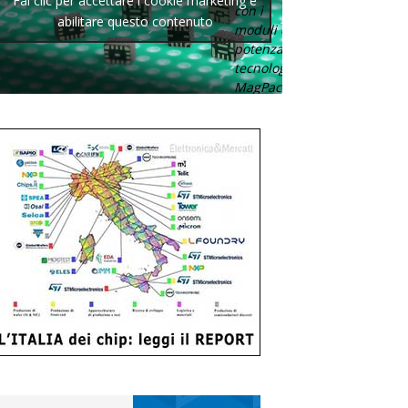
Fai clic per accettare i cookie marketing e
con i
abilitare questo contenuto
moduli di
potenza con
tecnologia
MagPack.