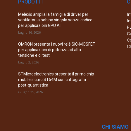
PRODOTTI
C
In
Melexis amplia la famiglia di driver per
ventilatori a bobina singola senza codice
In
per applicazioni GPU AI
Pu
Luglio 16, 2026
Co
Co
OMRON presenta i nuovi relè SiC-MOSFET
Ch
per applicazioni di potenza ad alta
tensione e di test
Luglio 2, 2026
STMicroelectronics presenta il primo chip
mobile sicuro ST54M con crittografia
post-quantistica
Giugno 25, 2026
CHI SIAMO