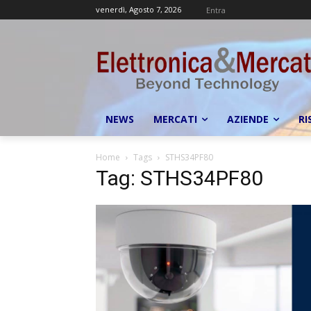
venerdì, Agosto 7, 2026
Entra
NEWS
MERCATI
AZIENDE
RI
Home
Tags
STHS34PF80
Tag: STHS34PF80