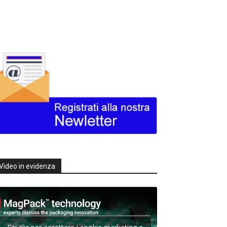
Video in evidenza
Texas
Instruments
raddoppia
la densità