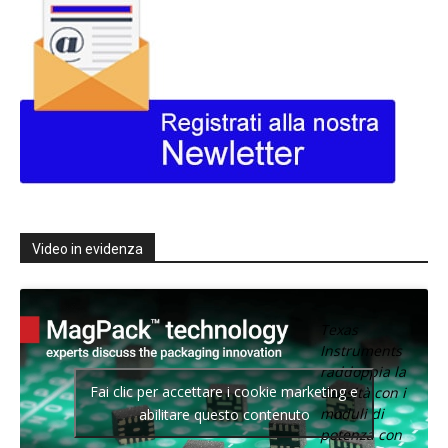
Video in evidenza
Texas
Instruments
raddoppia la
Fai clic per accettare i cookie marketing e
densità con i
moduli di
abilitare questo contenuto
potenza con