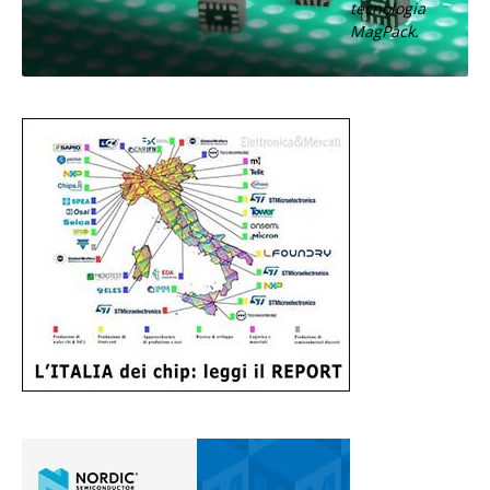
tecnologia
MagPack.