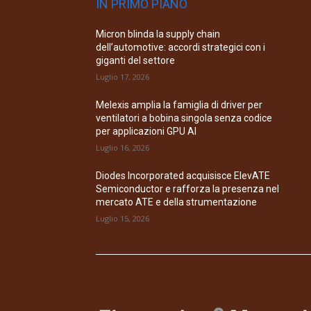
IN PRIMO PIANO
Micron blinda la supply chain
dell’automotive: accordi strategici con i
giganti del settore
Luglio 17, 2026
Melexis amplia la famiglia di driver per
ventilatori a bobina singola senza codice
per applicazioni GPU AI
Luglio 16, 2026
Diodes Incorporated acquisisce ElevATE
Semiconductor e rafforza la presenza nel
mercato ATE e della strumentazione
Luglio 15, 2026