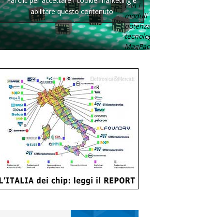
Fai clic per accettare i cookie marketing e
con i
abilitare questo contenuto
moduli di
potenza con
tecnologia
MagPack.