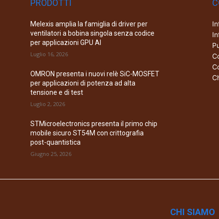
PRODOTTI
C
In
Melexis amplia la famiglia di driver per
ventilatori a bobina singola senza codice
In
per applicazioni GPU AI
Pu
Luglio 16, 2026
Co
Co
OMRON presenta i nuovi relè SiC-MOSFET
Ch
per applicazioni di potenza ad alta
tensione e di test
Luglio 2, 2026
STMicroelectronics presenta il primo chip
mobile sicuro ST54M con crittografia
post-quantistica
Giugno 25, 2026
CHI SIAMO