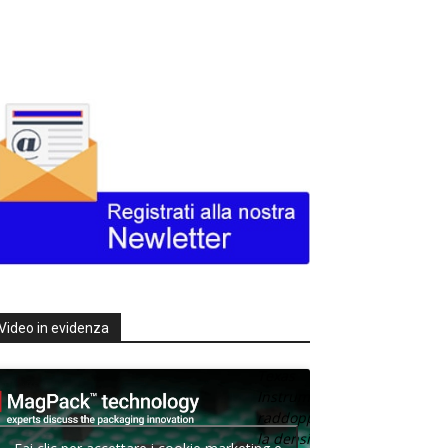
Video in evidenza
Texas
Instruments
raddoppia
la densità