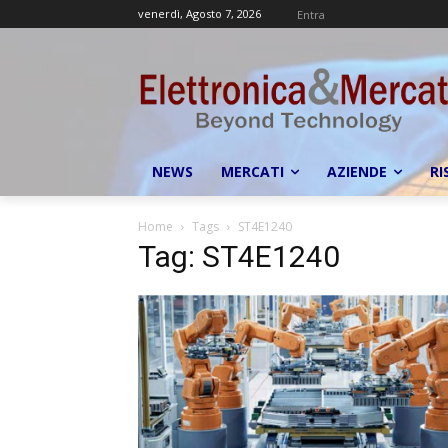
venerdì, Agosto 7, 2026
Entra
NEWS
MERCATI
AZIENDE
RI
Home
Tags
ST4E1240
Tag: ST4E1240