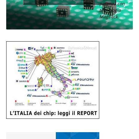
potenza con
tecnologia
MagPack.