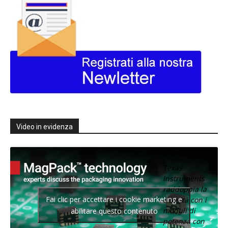
Video in evidenza
Texas
Instruments
raddoppia la
Fai clic per accettare i cookie marketing e
densità con i
moduli di
abilitare questo contenuto
potenza con