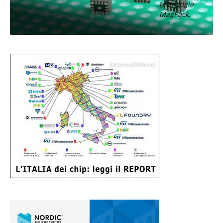
tecnologia
MagPack.