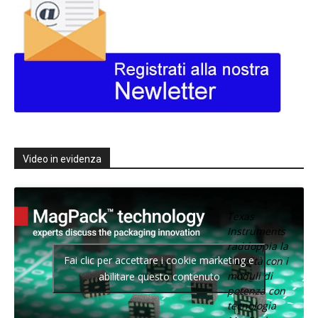
Video in evidenza
Texas
Instruments
raddoppia la
Fai clic per accettare i cookie marketing e
densità con i
moduli di
abilitare questo contenuto
potenza con
tecnologia