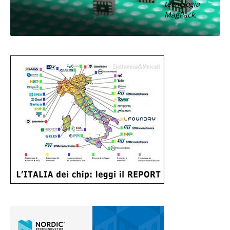
tecnologia
MagPack.