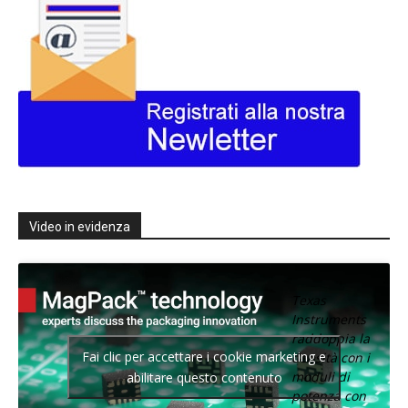
Video in evidenza
Texas
Instruments
raddoppia la
Fai clic per accettare i cookie marketing e
densità con i
moduli di
abilitare questo contenuto
potenza con