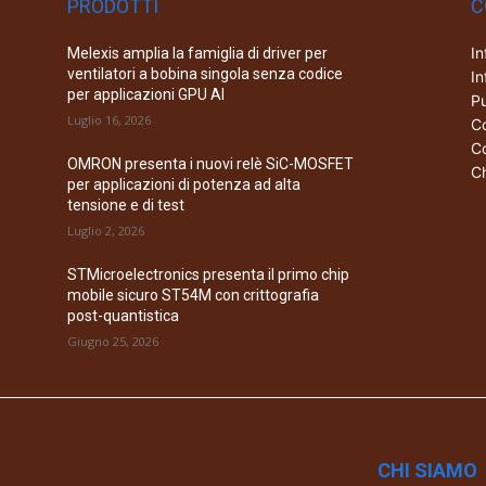
PRODOTTI
C
In
Melexis amplia la famiglia di driver per
ventilatori a bobina singola senza codice
In
per applicazioni GPU AI
Pu
Luglio 16, 2026
Co
Co
OMRON presenta i nuovi relè SiC-MOSFET
Ch
per applicazioni di potenza ad alta
tensione e di test
Luglio 2, 2026
STMicroelectronics presenta il primo chip
mobile sicuro ST54M con crittografia
post-quantistica
Giugno 25, 2026
CHI SIAMO