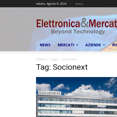
sabato, Agosto 8, 2026
Entra
NEWS
MERCATI
AZIENDE
RI
Home
Tags
Socionext
Tag: Socionext