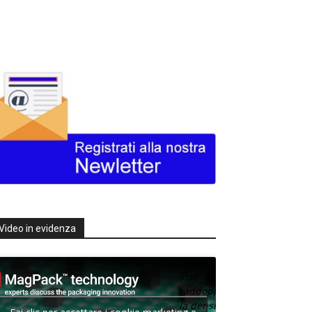
Video in evidenza
Texas
Instruments
raddoppia
la densità