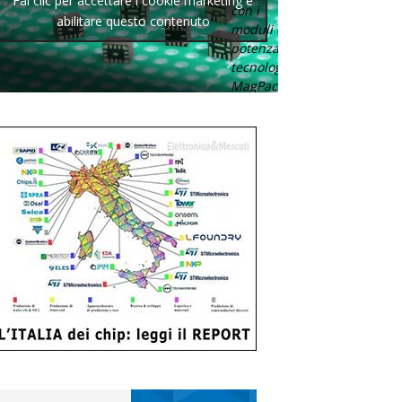
Fai clic per accettare i cookie marketing e
con i
abilitare questo contenuto
moduli di
potenza con
tecnologia
MagPack.