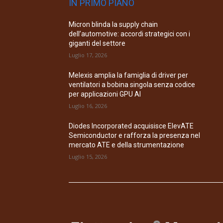
IN PRIMO PIANO
Micron blinda la supply chain
dell’automotive: accordi strategici con i
giganti del settore
Luglio 17, 2026
Melexis amplia la famiglia di driver per
ventilatori a bobina singola senza codice
per applicazioni GPU AI
Luglio 16, 2026
Diodes Incorporated acquisisce ElevATE
Semiconductor e rafforza la presenza nel
mercato ATE e della strumentazione
Luglio 15, 2026