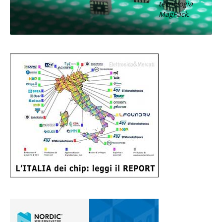
tecnologia
MagPack.