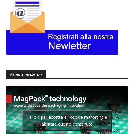
Video in evidenza
Texas
Instruments
raddoppia la
Fai clic per accettare i cookie marketing e
densità con i
moduli di
abilitare questo contenuto
potenza con