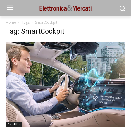
Home
Tags
SmartCockpit
Tag: SmartCockpit
AZIENDE