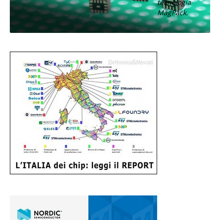
tecnologia
MagPack.