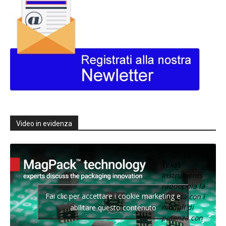
Video in evidenza
Texas
Instruments
raddoppia la
Fai clic per accettare i cookie marketing e
densità con i
moduli di
abilitare questo contenuto
potenza con