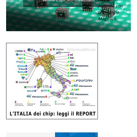
potenza con
tecnologia
MagPack.