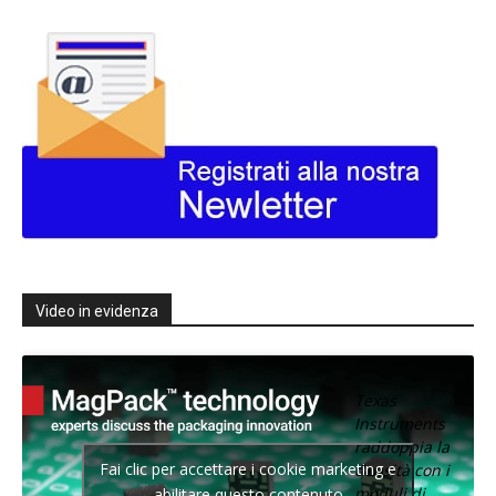
Video in evidenza
Texas
Instruments
raddoppia la
Fai clic per accettare i cookie marketing e
densità con i
moduli di
abilitare questo contenuto