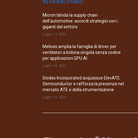
IN PRIMO PIANO
Micron blinda la supply chain
dell’automotive: accordi strategici con i
giganti del settore
Luglio 17, 2026
Melexis amplia la famiglia di driver per
ventilatori a bobina singola senza codice
per applicazioni GPU AI
Luglio 16, 2026
Diodes Incorporated acquisisce ElevATE
Semiconductor e rafforza la presenza nel
mercato ATE e della strumentazione
Luglio 15, 2026