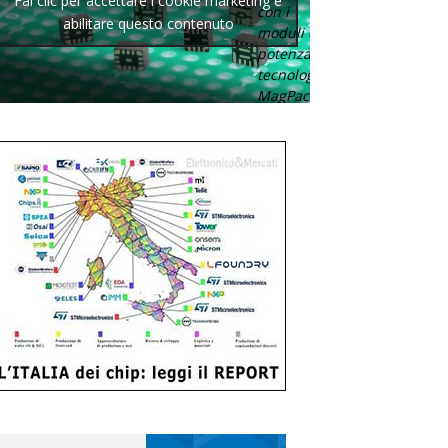
Fai clic per accettare i cookie marketing e
con i
abilitare questo contenuto
moduli di
potenza con
tecnologia
MagPack.