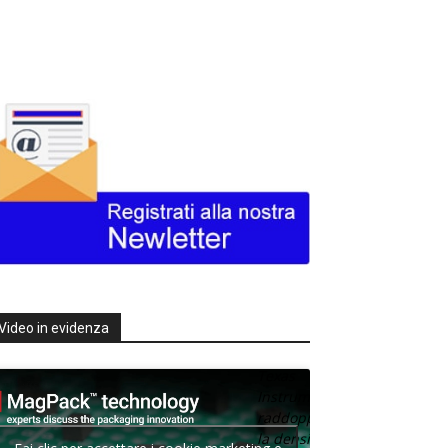
Video in evidenza
Texas
Instruments
raddoppia
la densità