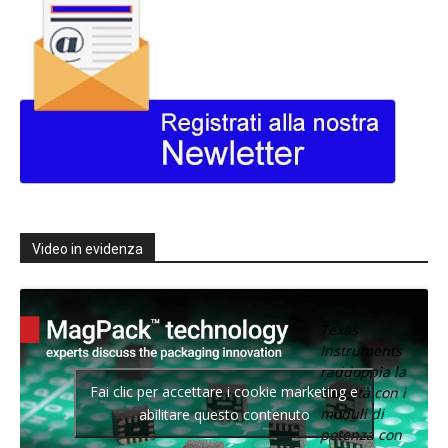
Video in evidenza
Texas
Instruments
raddoppia la
Fai clic per accettare i cookie marketing e
densità con i
moduli di
abilitare questo contenuto
potenza con