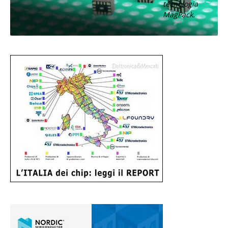
tecnologia
MagPack.