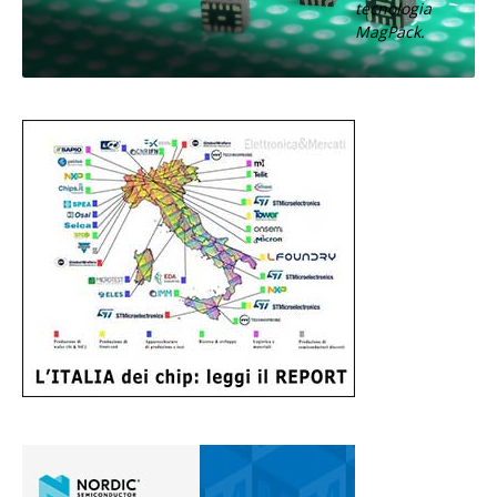
tecnologia
MagPack.