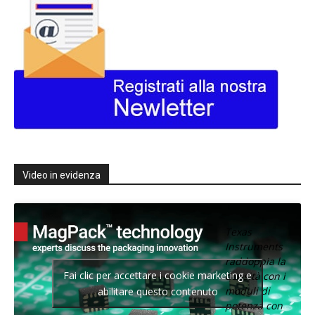
Video in evidenza
Texas
Instruments
raddoppia la
Fai clic per accettare i cookie marketing e
densità con i
moduli di
abilitare questo contenuto
potenza con