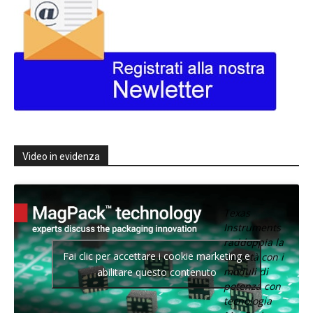
Video in evidenza
Texas
Instruments
raddoppia la
Fai clic per accettare i cookie marketing e
densità con i
moduli di
abilitare questo contenuto
potenza con
tecnologia