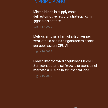
IN PRIMO PIANO
Micron blinda la supply chain
dell’automotive: accordi strategici con i
giganti del settore
Luglio 17, 2026
Melexis amplia la famiglia di driver per
ventilatori a bobina singola senza codice
per applicazioni GPU AI
Luglio 16, 2026
Diodes Incorporated acquisisce ElevATE
Semiconductor e rafforza la presenza nel
mercato ATE e della strumentazione
Luglio 15, 2026