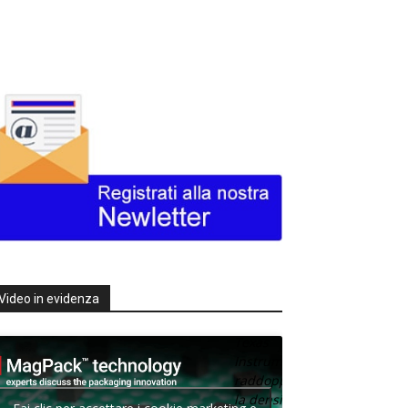
Video in evidenza
Texas
Instruments
raddoppia
la densità