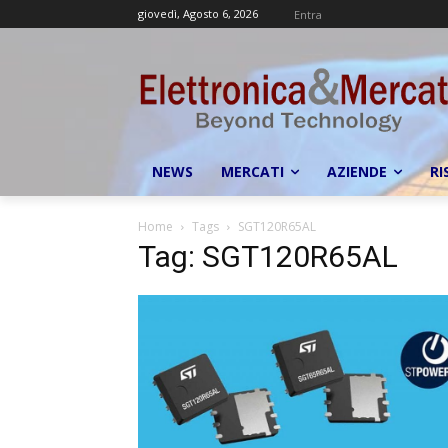
giovedì, Agosto 6, 2026
Entra
NEWS
MERCATI
AZIENDE
RI
Home
Tags
SGT120R65AL
Tag: SGT120R65AL