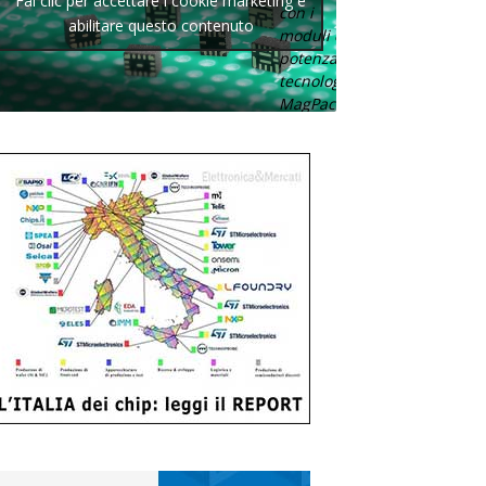
Fai clic per accettare i cookie marketing e
con i
abilitare questo contenuto
moduli di
potenza con
tecnologia
MagPack.