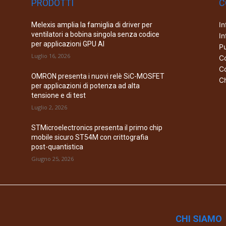
PRODOTTI
C
In
Melexis amplia la famiglia di driver per
ventilatori a bobina singola senza codice
In
per applicazioni GPU AI
Pu
Luglio 16, 2026
Co
Co
OMRON presenta i nuovi relè SiC-MOSFET
Ch
per applicazioni di potenza ad alta
tensione e di test
Luglio 2, 2026
STMicroelectronics presenta il primo chip
mobile sicuro ST54M con crittografia
post-quantistica
Giugno 25, 2026
CHI SIAMO